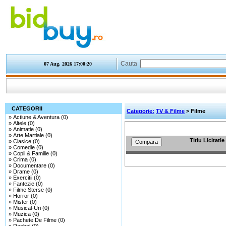
Cauta
07 Aug. 2026
17:00:20
CATEGORII
Categorie:
TV & Filme
> Filme
»
Actiune & Aventura (0)
»
Altele (0)
»
Animatie (0)
»
Arte Martiale (0)
Titlu Licitatie
»
Clasice (0)
»
Comedie (0)
»
Copii & Familie (0)
»
Crima (0)
»
Documentare (0)
»
Drame (0)
»
Exercitii (0)
»
Fantezie (0)
»
Filme Sterse (0)
»
Horror (0)
»
Mister (0)
»
Musical-Uri (0)
»
Muzica (0)
»
Pachete De Filme (0)