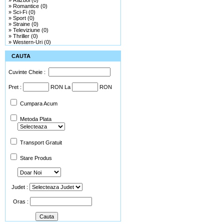
»
Razboi (0)
»
Romantice (0)
»
Sci-Fi (0)
»
Sport (0)
»
Straine (0)
»
Televiziune (0)
»
Thriller (0)
»
Western-Uri (0)
CAUTA
Cuvinte Cheie :
Pret :
RON La
RON
Cumpara Acum
Metoda Plata
Transport Gratuit
Stare Produs
Judet :
Oras :