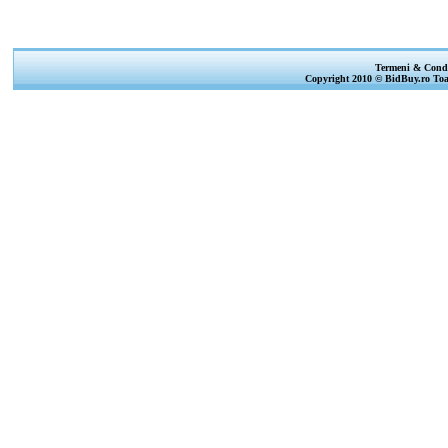
Termeni & Condi
Copyright 2010 © BidBuy.ro Toat